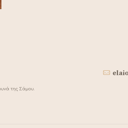
ela
υνά της Σάμου.