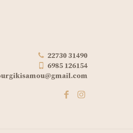
22730 31490
6985 126154
iourgikisamou@gmail.com